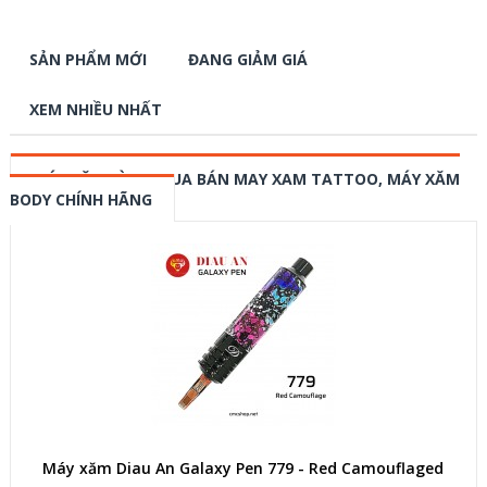
SẢN PHẨM MỚI
ĐANG GIẢM GIÁ
XEM NHIỀU NHẤT
MÁY XĂM HÌNH, MUA BÁN MAY XAM TATTOO, MÁY XĂM
BODY CHÍNH HÃNG
Máy xăm Diau An Galaxy Pen 779 - Red Camouflaged