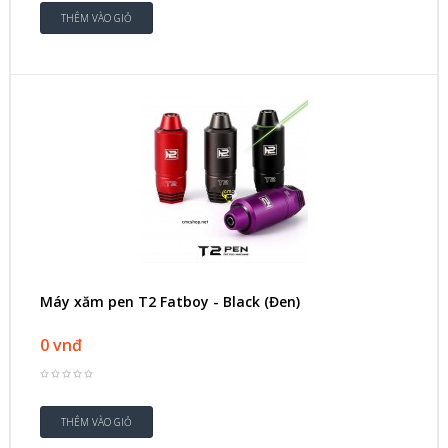
Máy xăm pen T2 Fatboy - Black (Đen)
0 vnđ