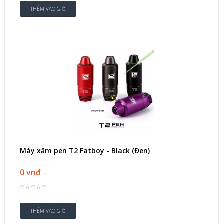
Máy xăm pen T2 Fatboy - Black (Đen)
0 vnđ