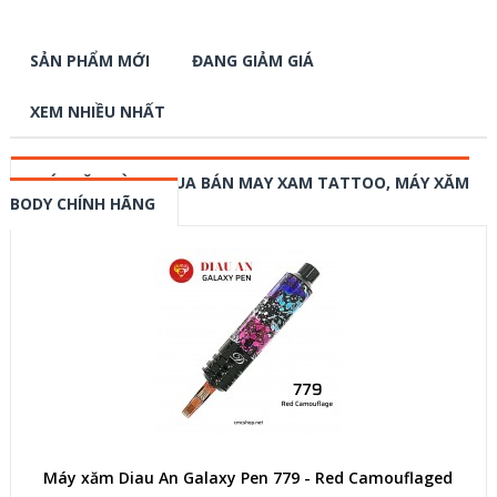
SẢN PHẨM MỚI
ĐANG GIẢM GIÁ
XEM NHIỀU NHẤT
MÁY XĂM HÌNH, MUA BÁN MAY XAM TATTOO, MÁY XĂM
BODY CHÍNH HÃNG
Máy xăm Diau An Galaxy Pen 779 - Red Camouflaged