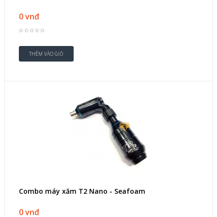
0 vnđ
Combo máy xăm T2 Nano - Seafoam
0 vnđ