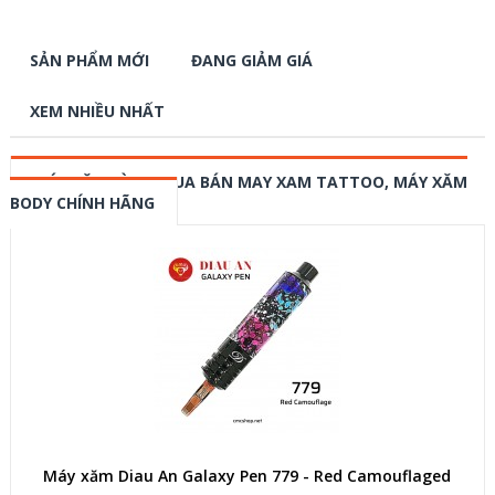
SẢN PHẨM MỚI
ĐANG GIẢM GIÁ
XEM NHIỀU NHẤT
MÁY XĂM HÌNH, MUA BÁN MAY XAM TATTOO, MÁY XĂM
BODY CHÍNH HÃNG
Máy xăm Diau An Galaxy Pen 779 - Red Camouflaged