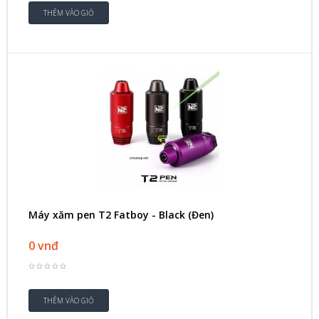
Máy xăm pen T2 Fatboy - Black (Đen)
0 vnđ