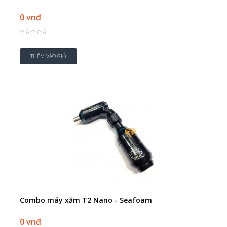
0 vnđ
Combo máy xăm T2 Nano - Seafoam
0 vnđ