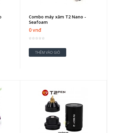
o
Combo máy xăm T2 Nano -
Seafoam
0 vnđ