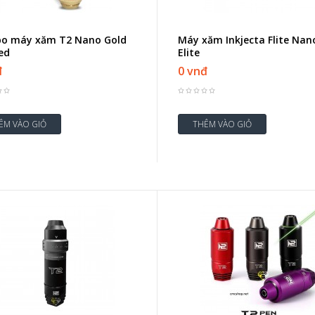
o máy xăm T2 Nano Gold
Máy xăm Inkjecta Flite Nan
ed
Elite
đ
0 vnđ