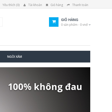
Yêu thích (0)
Tài khoản
Giỏ hàng
Thanh toán
GIỎ HÀNG
0 sản phẩm - 0 vnđ
NGÒI XĂM
100% không đau