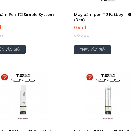
xăm Pen T2 Simple System
Máy xăm pen T2 Fatboy - B
(Đen)
đ
0 vnđ