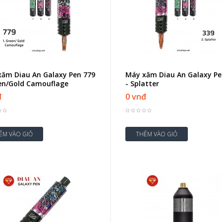
ăm Diau An Galaxy Pen 779
Máy xăm Diau An Galaxy Pe
en/Gold Camouflage
- Splatter
đ
0 vnđ