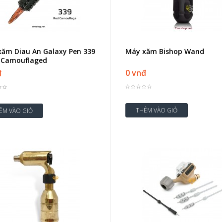
ăm Diau An Galaxy Pen 339
Máy xăm Bishop Wand
d Camouflaged
0 vnđ
đ