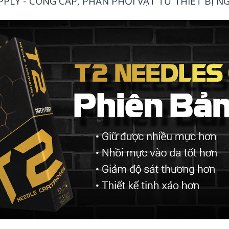
LY - CUNG CẤP, PHÂN PHỐI VẬT TƯ THIẾT BỊ 