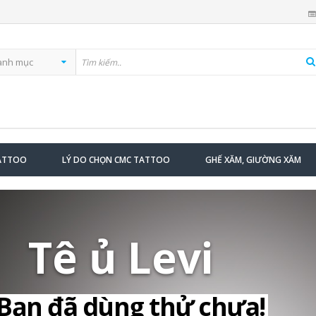
TATTOO
LÝ DO CHỌN CMC TATTOO
GHẾ XĂM, GIƯỜNG XĂM
Tê ủ Levi
Bạn đã dùng thử chưa!