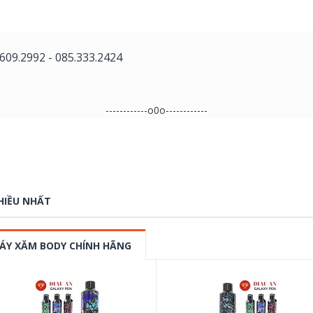
.609.2992
-
085.333.2424
------------o0o
------------​
HIỀU NHẤT
ÁY XĂM BODY CHÍNH HÃNG