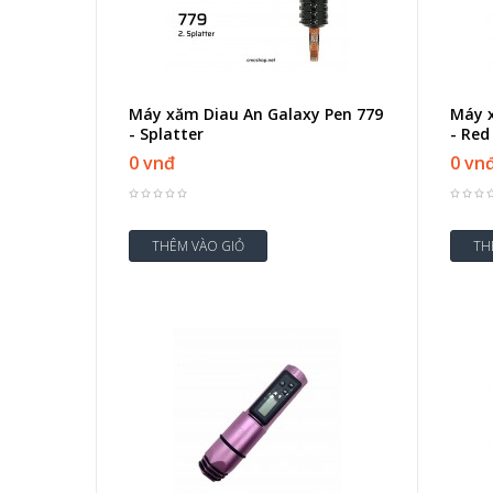
Máy xăm Diau An Galaxy Pen 779
Máy x
- Splatter
- Re
0 vnđ
0 vn