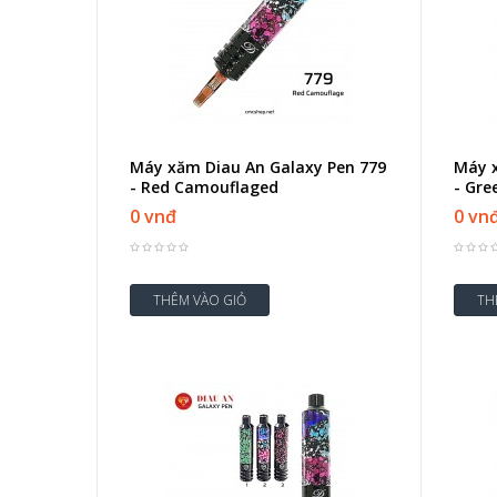
Máy xăm Diau An Galaxy Pen 779
Máy x
- Red Camouflaged
- Gre
0 vnđ
0 vn