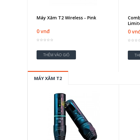
Máy Xăm T2 Wireless - Pink
Comb
Limit
0 vnđ
0 vn
MÁY XĂM T2