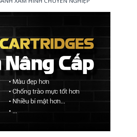
NGÀNH XĂM HÌNH CHUYÊN NGHIỆP