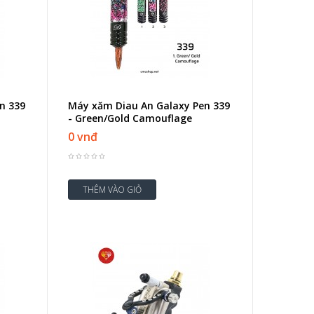
n 339
Máy xăm Diau An Galaxy Pen 339
- Green/Gold Camouflage
0 vnđ