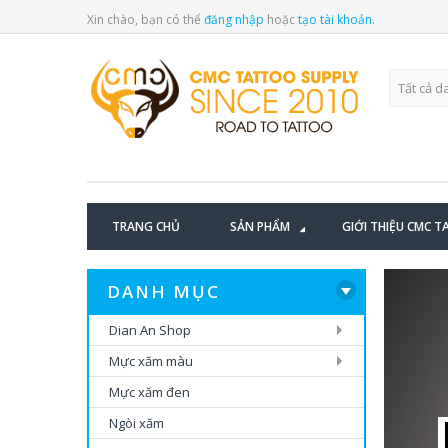
Xin chào, bạn có thể
đăng nhập
hoặc
tạo tài khoản
.
BLOG CATEGORY
TRANG CHỦ
SẢN PHẨM
GIỚI THIỆU CMC 
DANH MỤC
Dian An Shop
Mực xăm màu
Mực xăm đen
Ngòi xăm