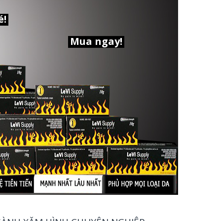
é!
Mua ngay!