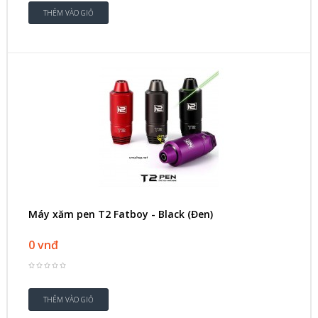
Máy xăm pen T2 Fatboy - Black (Đen)
0 vnđ