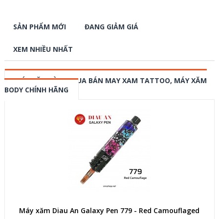
SẢN PHẨM MỚI
ĐANG GIẢM GIÁ
XEM NHIỀU NHẤT
MÁY XĂM HÌNH, MUA BÁN MAY XAM TATTOO, MÁY XĂM
BODY CHÍNH HÃNG
Máy xăm Diau An Galaxy Pen 779 - Red Camouflaged