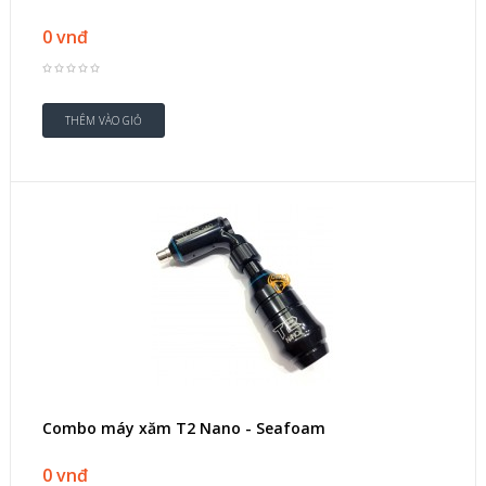
0 vnđ
Combo máy xăm T2 Nano - Seafoam
0 vnđ