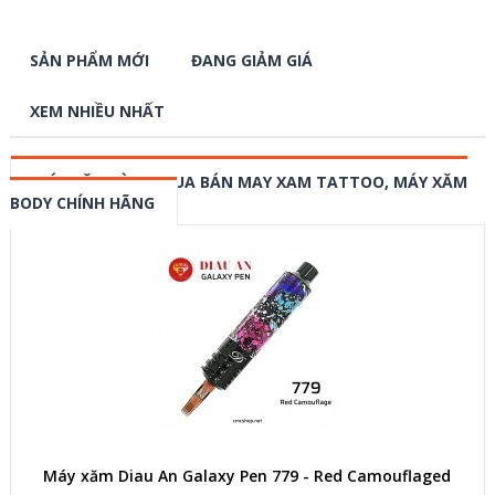
SẢN PHẨM MỚI
ĐANG GIẢM GIÁ
XEM NHIỀU NHẤT
MÁY XĂM HÌNH, MUA BÁN MAY XAM TATTOO, MÁY XĂM
BODY CHÍNH HÃNG
Máy xăm Diau An Galaxy Pen 779 - Red Camouflaged