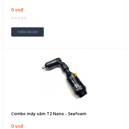
0 vnđ
Combo máy xăm T2 Nano - Seafoam
0 vnđ