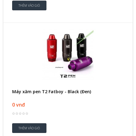
Máy xăm pen T2 Fatboy - Black (Đen)
0 vnđ