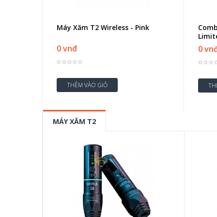
Máy Xăm T2 Wireless - Pink
Comb
Limit
0 vnđ
0 vn
MÁY XĂM T2