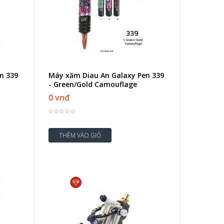
n 339
Máy xăm Diau An Galaxy Pen 339
- Green/Gold Camouflage
0 vnđ