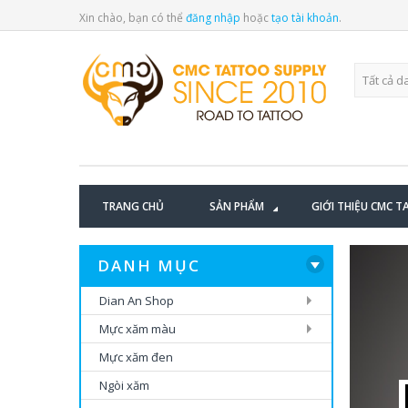
Xin chào, bạn có thể
đăng nhập
hoặc
tạo tài khoản
.
BLOG CATEGORY
TRANG CHỦ
SẢN PHẨM
GIỚI THIỆU CMC 
DANH MỤC
Dian An Shop
Mực xăm màu
Mực xăm đen
Ngòi xăm