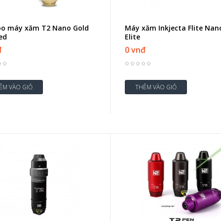
o máy xăm T2 Nano Gold
Máy xăm Inkjecta Flite Nan
ed
Elite
đ
0 vnđ