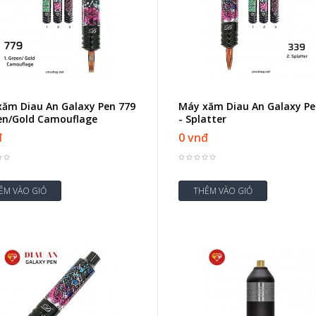
ăm Diau An Galaxy Pen 779
Máy xăm Diau An Galaxy Pe
en/Gold Camouflage
- Splatter
đ
0 vnđ