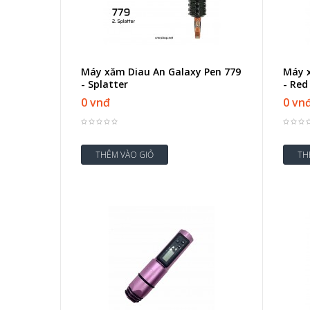
Máy xăm Diau An Galaxy Pen 779
Máy x
- Splatter
- Re
0 vnđ
0 vn