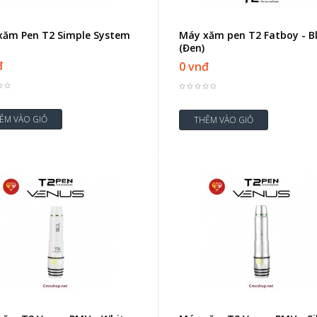
xăm Pen T2 Simple System
Máy xăm pen T2 Fatboy - B
(Đen)
đ
0 vnđ