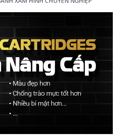
NGÀNH XĂM HÌNH CHUYÊN NGHIỆP