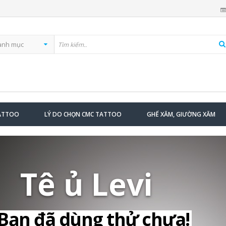
TATTOO
LÝ DO CHỌN CMC TATTOO
GHẾ XĂM, GIƯỜNG XĂM
Tê ủ Levi
Bạn đã dùng thử chưa!