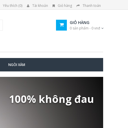
Yêu thích (0)
Tài khoản
Giỏ hàng
Thanh toán
GIỎ HÀNG
0 sản phẩm - 0 vnđ
NGÒI XĂM
100% không đau