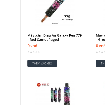
Máy xăm Diau An Galaxy Pen 779
Máy x
- Red Camouflaged
- Gre
0 vnđ
0 vn