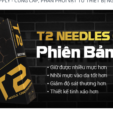
LY - CUNG CẤP, PHÂN PHỐI VẬT TƯ THIẾT BỊ 