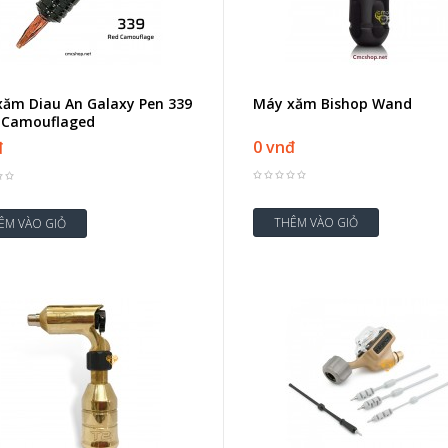
ăm Diau An Galaxy Pen 339
Máy xăm Bishop Wand
d Camouflaged
0 vnđ
đ