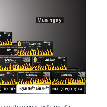
é!
Mua ngay!