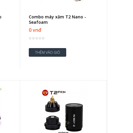
o
Combo máy xăm T2 Nano -
Seafoam
0 vnđ