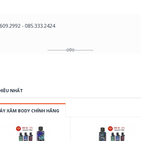
.609.2992
-
085.333.2424
------------o0o
------------​
HIỀU NHẤT
ÁY XĂM BODY CHÍNH HÃNG