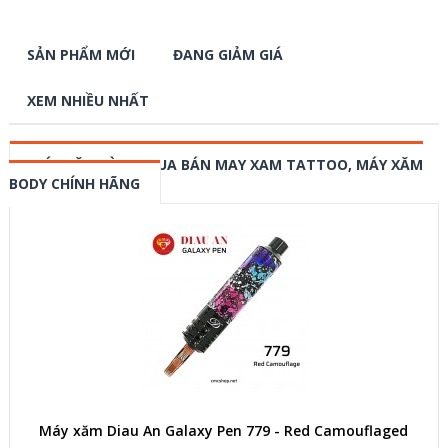
SẢN PHẨM MỚI
ĐANG GIẢM GIÁ
XEM NHIỀU NHẤT
MÁY XĂM HÌNH, MUA BÁN MAY XAM TATTOO, MÁY XĂM
BODY CHÍNH HÃNG
Máy xăm Diau An Galaxy Pen 779 - Red Camouflaged