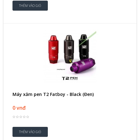
Máy xăm pen T2 Fatboy - Black (Đen)
0 vnđ